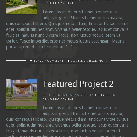
FEATURED PROJECT
Lorem ipsum dolor sit amet, consectetur
adipiscing elit. Etiam sit amet purus magna,
quis consequat libero. Quisque metus diam, tincidunt vitae cursus
eget, sollicitudin nec erat. Vivamus pellentesque, lacus et convallis
feugiat, mauris nunc viverra lacus, non luctus neque lorem ut
tortor. Fusce imperdiet eros nec metus luctus accumsan. Mauris
porta sapien et sem fermentum […]
LEAVE A COMMENT
CONTINUE READING →
Featured Project 2
POSTED ON
JANUARY 5, 2012
BY
JOETYREE
IN
FEATURED PROJECT
Lorem ipsum dolor sit amet, consectetur
adipiscing elit. Etiam sit amet purus magna,
quis consequat libero. Quisque metus diam, tincidunt vitae cursus
eget, sollicitudin nec erat. Vivamus pellentesque, lacus et convallis
feugiat, mauris nunc viverra lacus, non luctus neque lorem ut
tortor. Fusce imperdiet eros nec metus luctus accumsan. Mauris